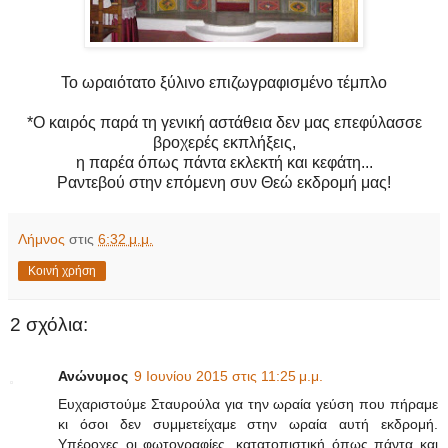
Το ωραιότατο ξύλινο επιζωγραφισμένο τέμπλο
*Ο καιρός παρά τη γενική αστάθεια δεν μας επεφύλασσε
βροχερές εκπλήξεις,
η παρέα όπως πάντα εκλεκτή και κεφάτη...
Ραντεβού στην επόμενη συν Θεώ εκδρομή μας!
Λήμνος
στις
6:32 μ.μ.
Κοινή χρήση
2 σχόλια:
Ανώνυμος
9 Ιουνίου 2015 στις 11:25 μ.μ.
Ευχαριστούμε Σταυρούλα για την ωραία γεύση που πήραμε
κι όσοι δεν συμμετείχαμε στην ωραία αυτή εκδρομή.
Υπέροχες οι φωτογραφίες, κατατοπιστική όπως πάντα και